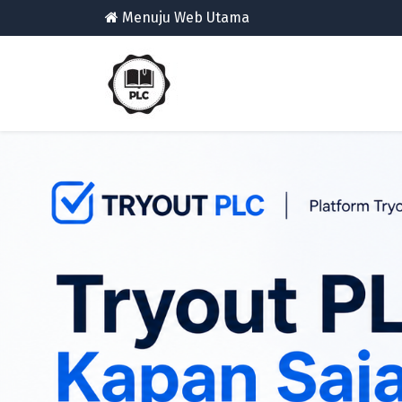
Menuju Web Utama