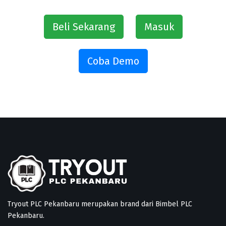
Beli Sekarang
Masuk
Coba Demo
Tryout PLC Pekanbaru merupakan brand dari Bimbel PLC
Pekanbaru.