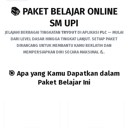
📚 PAKET BELAJAR ONLINE
SM UPI
JELAJAHI BERBAGAI TINGKATAN
TRYOUT
DI APLIKASI
PLC
— MULAI
DARI LEVEL DASAR HINGGA TINGKAT LANJUT. SETIAP PAKET
DIRANCANG UNTUK MEMBANTU KAMU BERLATIH DAN
MEMPERSIAPKAN DIRI SECARA MAKSIMAL 💪.
🎯 Apa yang Kamu Dapatkan dalam
Paket Belajar Ini
🧩
📰