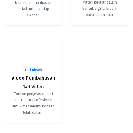
Materi belajar dalam
beserta pembahasan
bentuk digital bisa di
detail untuk setiap
baca kapan saja.
jawaban.
🎥
Full Akses
Video Pembahasan
149 Video
Tonton penjelasan dari
instruktur profesional
untuk memahami konsep
lebih dalam.