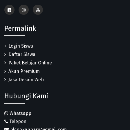
Permalink
Login Siswa
Daftar Siswa
Paket Belajar Online
Akun Premium
Jasa Desain Web
Hubungi Kami
Whatsapp
Telepon
plcpekanbaru@gmail.com