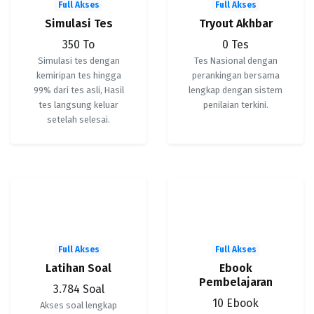
Full Akses
Full Akses
Simulasi Tes
Tryout Akhbar
350 To
0 Tes
Simulasi tes dengan
Tes Nasional dengan
kemiripan tes hingga
perankingan bersama
99% dari tes asli, Hasil
lengkap dengan sistem
tes langsung keluar
penilaian terkini.
setelah selesai.
📘
📖
Full Akses
Full Akses
Latihan Soal
Ebook
Pembelajaran
3.784 Soal
10 Ebook
Akses soal lengkap