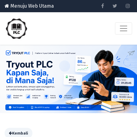
Menuju Web Utama
Kembali