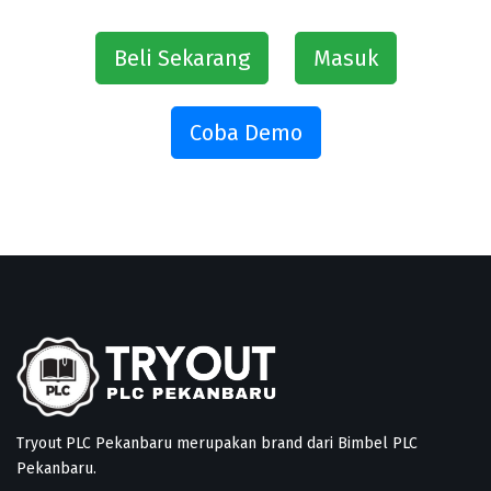
Beli Sekarang
Masuk
Coba Demo
Tryout PLC Pekanbaru merupakan brand dari Bimbel PLC
Pekanbaru.