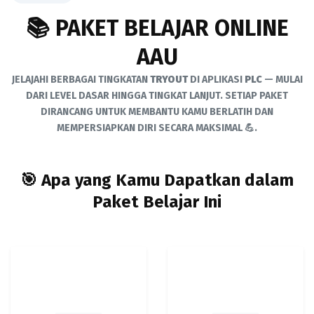
📚 PAKET BELAJAR ONLINE
AAU
JELAJAHI BERBAGAI TINGKATAN
TRYOUT
DI APLIKASI
PLC
— MULAI
DARI LEVEL DASAR HINGGA TINGKAT LANJUT. SETIAP PAKET
DIRANCANG UNTUK MEMBANTU KAMU BERLATIH DAN
MEMPERSIAPKAN DIRI SECARA MAKSIMAL 💪.
🎯 Apa yang Kamu Dapatkan dalam
Paket Belajar Ini
🧩
🧠