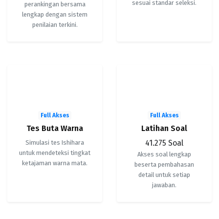
sesuai standar seleksi.
perankingan bersama
lengkap dengan sistem
penilaian terkini.
🎨
📘
Full Akses
Full Akses
Tes Buta Warna
Latihan Soal
41.275 Soal
Simulasi tes Ishihara
untuk mendeteksi tingkat
Akses soal lengkap
ketajaman warna mata.
beserta pembahasan
detail untuk setiap
jawaban.