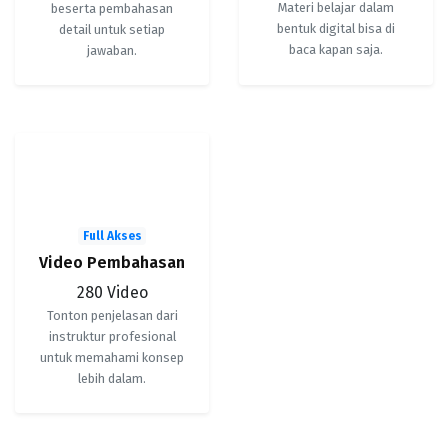
Materi belajar dalam
beserta pembahasan
bentuk digital bisa di
detail untuk setiap
baca kapan saja.
jawaban.
🎥
Full Akses
Video Pembahasan
280 Video
Tonton penjelasan dari
instruktur profesional
untuk memahami konsep
lebih dalam.