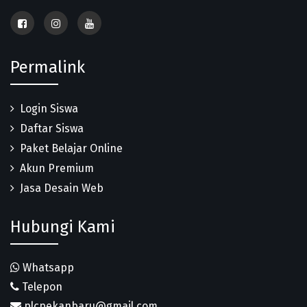
Permalink
Login Siswa
Daftar Siswa
Paket Belajar Online
Akun Premium
Jasa Desain Web
Hubungi Kami
Whatsapp
Telepon
plcpekanbaru@gmail.com