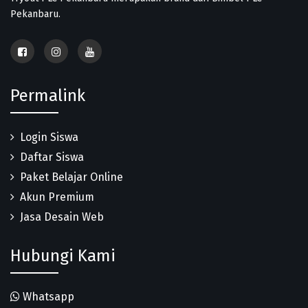
Pekanbaru.
Permalink
Login Siswa
Daftar Siswa
Paket Belajar Online
Akun Premium
Jasa Desain Web
Hubungi Kami
Whatsapp