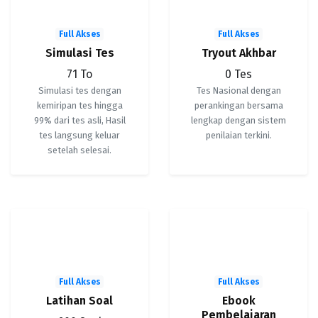
Full Akses
Full Akses
Simulasi Tes
Tryout Akhbar
71 To
0 Tes
Simulasi tes dengan
Tes Nasional dengan
kemiripan tes hingga
perankingan bersama
99% dari tes asli, Hasil
lengkap dengan sistem
tes langsung keluar
penilaian terkini.
setelah selesai.
📘
📖
Full Akses
Full Akses
Latihan Soal
Ebook
Pembelajaran