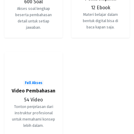
600 Soal
12 Ebook
Akses soal lengkap
Materi belajar dalam
beserta pembahasan
bentuk digital bisa di
detail untuk setiap
baca kapan saja.
jawaban.
🎥
Full Akses
Video Pembahasan
54 Video
Tonton penjelasan dari
instruktur profesional
untuk memahami konsep
lebih dalam.