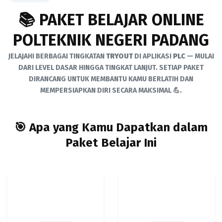
📚 PAKET BELAJAR ONLINE
POLTEKNIK NEGERI PADANG
JELAJAHI BERBAGAI TINGKATAN
TRYOUT
DI APLIKASI
PLC
— MULAI
DARI LEVEL DASAR HINGGA TINGKAT LANJUT. SETIAP PAKET
DIRANCANG UNTUK MEMBANTU KAMU BERLATIH DAN
MEMPERSIAPKAN DIRI SECARA MAKSIMAL 💪.
🎯 Apa yang Kamu Dapatkan dalam
Paket Belajar Ini
🧩
📰