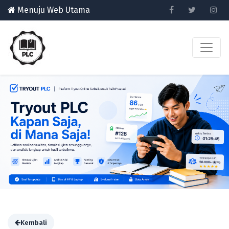
Menuju Web Utama
Kembali