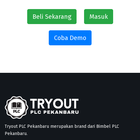
Beli Sekarang
Masuk
Coba Demo
Tryout PLC Pekanbaru merupakan brand dari Bimbel PLC
Pekanbaru.