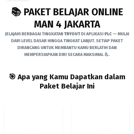
📚 PAKET BELAJAR ONLINE
MAN 4 JAKARTA
JELAJAHI BERBAGAI TINGKATAN
TRYOUT
DI APLIKASI
PLC
— MULAI
DARI LEVEL DASAR HINGGA TINGKAT LANJUT. SETIAP PAKET
DIRANCANG UNTUK MEMBANTU KAMU BERLATIH DAN
MEMPERSIAPKAN DIRI SECARA MAKSIMAL 💪.
🎯 Apa yang Kamu Dapatkan dalam
Paket Belajar Ini
🧩
📰