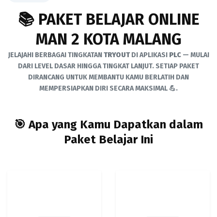
📚 PAKET BELAJAR ONLINE
MAN 2 KOTA MALANG
JELAJAHI BERBAGAI TINGKATAN
TRYOUT
DI APLIKASI
PLC
— MULAI
DARI LEVEL DASAR HINGGA TINGKAT LANJUT. SETIAP PAKET
DIRANCANG UNTUK MEMBANTU KAMU BERLATIH DAN
MEMPERSIAPKAN DIRI SECARA MAKSIMAL 💪.
🎯 Apa yang Kamu Dapatkan dalam
Paket Belajar Ini
🧩
📰