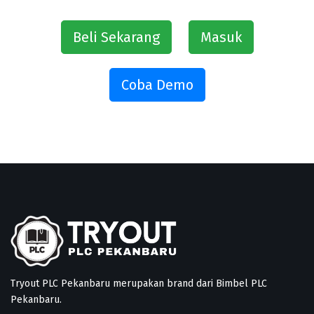
Beli Sekarang
Masuk
Coba Demo
Tryout PLC Pekanbaru merupakan brand dari Bimbel PLC
Pekanbaru.