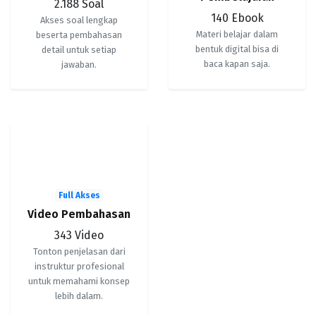
2.188 Soal
140 Ebook
Akses soal lengkap
Materi belajar dalam
beserta pembahasan
bentuk digital bisa di
detail untuk setiap
baca kapan saja.
jawaban.
🎥
Full Akses
Video Pembahasan
343 Video
Tonton penjelasan dari
instruktur profesional
untuk memahami konsep
lebih dalam.