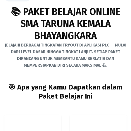
📚 PAKET BELAJAR ONLINE
SMA TARUNA KEMALA
BHAYANGKARA
JELAJAHI BERBAGAI TINGKATAN
TRYOUT
DI APLIKASI
PLC
— MULAI
DARI LEVEL DASAR HINGGA TINGKAT LANJUT. SETIAP PAKET
DIRANCANG UNTUK MEMBANTU KAMU BERLATIH DAN
MEMPERSIAPKAN DIRI SECARA MAKSIMAL 💪.
🎯 Apa yang Kamu Dapatkan dalam
Paket Belajar Ini
🧩
📰