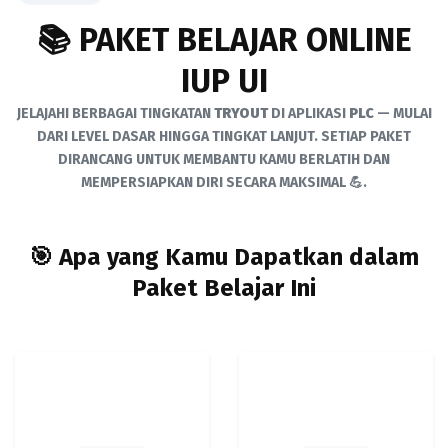
📚 PAKET BELAJAR ONLINE
IUP UI
JELAJAHI BERBAGAI TINGKATAN
TRYOUT
DI APLIKASI
PLC
— MULAI
DARI LEVEL DASAR HINGGA TINGKAT LANJUT. SETIAP PAKET
DIRANCANG UNTUK MEMBANTU KAMU BERLATIH DAN
MEMPERSIAPKAN DIRI SECARA MAKSIMAL 💪.
🎯 Apa yang Kamu Dapatkan dalam
Paket Belajar Ini
🧩
📰