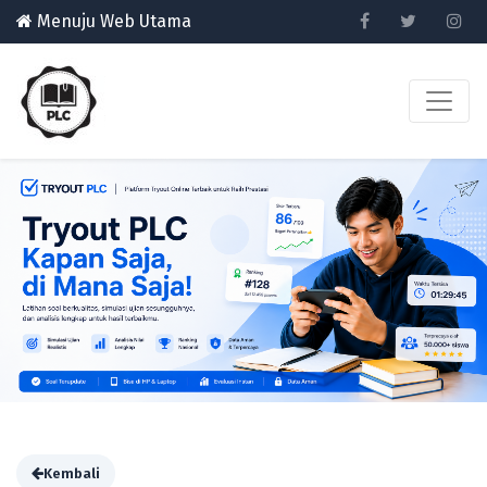
Menuju Web Utama
Kembali