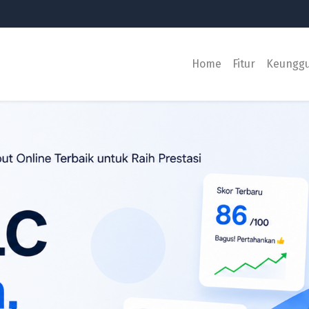
Home
Fitur
Keunggu